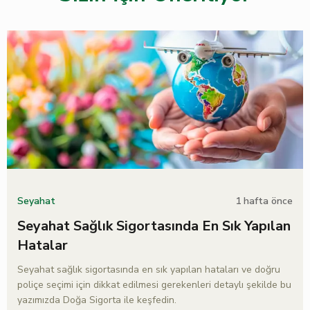
1 hafta önce
Seyahat
Seyahat Sağlık Sigortasında En Sık Yapılan
Hatalar
Seyahat sağlık sigortasında en sık yapılan hataları ve doğru
poliçe seçimi için dikkat edilmesi gerekenleri detaylı şekilde bu
yazımızda Doğa Sigorta ile keşfedin.