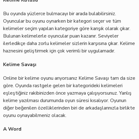
Kelime Kutusu
Bu oyunda yüzlerce bulmacayı bir arada bulabilirsiniz.
Oyuncular bu oyunu oynarken bir kategori seçer ve tüm
kelimeler seçim yapılan kategoriye göre karışık olarak çıkar.
Bulunan kelimelerle oyuncular puan kazanır. Seviyeler
ilerledikçe daha zorlu kelimeler sizlerin karşısına çıkar. Kelime
haznesini geliştirmek için çok verimli bir uygulamadır.
Kelime Savaşı
Online bir kelime oyunu arıyorsanız Kelime Savaşı tam da size
göre. Oyunda rastgele gelen bir kategorideki kelimeleri
eşleştiğiniz rakibinizden önce yazmaya çalışıyorsunuz. Yanlış
kelime yazılması durumunda oyun süresi kısalıyor. Oyunun
diğer beğenilen özelliklerinden biri de arkadaşlarınızla birlikte
oyunu oynayabilmeniz olacak.
A Word