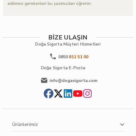
edilmesi gerekenleri bu yazımızdan öğrenin.
BİZE ULAŞIN
Doğa Sigorta
Müşteri Hizmetleri
0850
811 51 00
Doğa Sigorta
E-Posta
info@dogasigorta.com
Ürünlerimiz