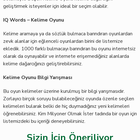
geliştirmek isteyenler için ideal bir seçim olabilir.
IQ Words – Kelime Oyunu
Kelime aramaya ya da sözlük bulmaca barındıran oyunlardan
zevk alanlar için eğlenceli oyunlardan birini de listemize
ekledik. 1000 farklı bulmacayı barındıran bu oyunu internetsiz
olarak da oynayabilir ve internete erişemediğiniz alanlarda
kelime dağarcığınızı geliştirebilirsiniz.
Kelime Oyunu Bilgi Yarışması
Bu oyun kelimeler üzerine kurulmuş bir bilgi yarışmasıdır.
Zorlayıcı birçok soruyu bulabileceğiniz oyunda özenle seçilen
kelimeleri bularak belki de hiç duymadığınız yeni kelimeleri
öğrenebilirsiniz. Kim Milyoner Olmak İster tadında bir oyun için
listemizdeki bu içeriği deneyebilirsiniz.
Sizin İçin Öneriliyor