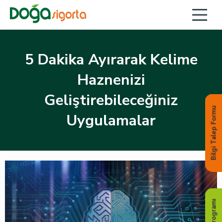
5 Dakika Ayırarak Kelime
Haznenizi
Geliştirebileceğiniz
Bilgi Talep Formu
Uygulamalar