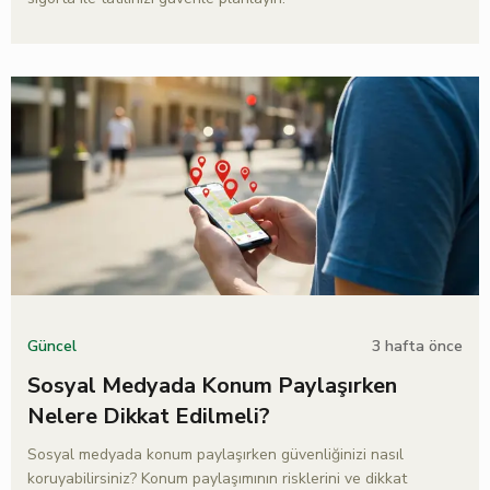
3 hafta önce
Güncel
Sosyal Medyada Konum Paylaşırken
Nelere Dikkat Edilmeli?
Sosyal medyada konum paylaşırken güvenliğinizi nasıl
koruyabilirsiniz? Konum paylaşımının risklerini ve dikkat