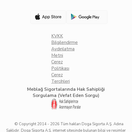
KVKK
Bilgilendirme
Aydınlatma
Metni
Çerez
Politikası
Çerez
Tercihleri
Meblağ Sigortalarında Hak Sahipliği
Sorgulama (Vefat Eden Sorgu)
© Copyright 2014 -
2026
Tüm hakları Doga Sigorta A.Ş. Adına
Saklıdır. Doga Sigorta A.Ş. internet sitesinde bulunan bilgi ve resimler