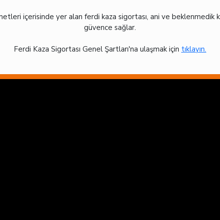
metleri içerisinde yer alan ferdi kaza sigortası, ani ve beklenmedik ka
güvence sağlar.
Ferdi Kaza Sigortası Genel Şartları'na ulaşmak için
tıklayın.