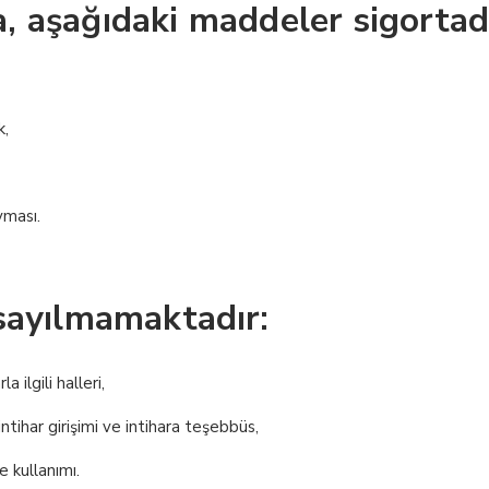
 aşağıdaki maddeler sigortada
k,
yması.
 sayılmamaktadır:
a ilgili halleri,
ntihar girişimi ve intihara teşebbüs,
e kullanımı.