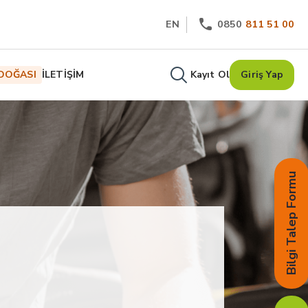
EN
0850
811 51 00
DOĞASI
İLETİŞİM
Kayıt Ol
Giriş Yap
Bilgi Talep Formu