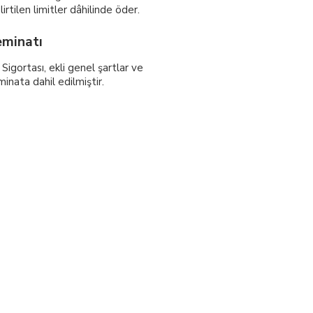
lirtilen limitler dâhilinde öder.
minatı
igortası, ekli genel şartlar ve
minata dahil edilmiştir.