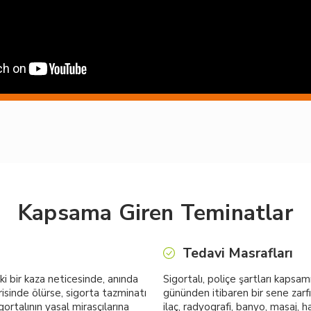
Kapsama Giren Teminatlar
Tedavi Masrafları
ki bir kaza neticesinde, anında
Sigortalı, poliçe şartları kapsam
erisinde ölürse, sigorta tazminatı
gününden itibaren bir sene zarfı
ortalının yasal mirasçılarına
ilaç, radyografi, banyo, masaj, 