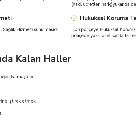
(nakil ücretleri hariç)yukarıda be
zmeti
Hukuksal Koruma Te
l Sağlık Hizmeti sunulmasıdır.
İşbu poliçeye Hukuksal Koruma S
poliçede yazılı özel şartlarla te
da Kalan Haller
doğan karmaşıklar,
rine iştirak etmek,
ı.