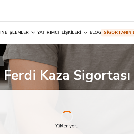
INE İŞLEMLER
YATIRIMCI İLİŞKİLERİ
BLOG
SİGORTANIN 
ı
Ferdi Kaza Sigortası
Yükleniyor...