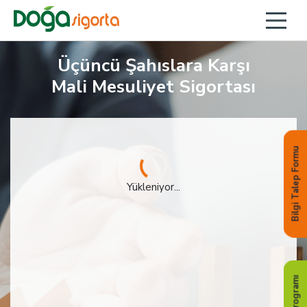
Üçüncü Şahıslara Karşı
Mali Mesuliyet Sigortası
Bilgi Talep Formu
Yükleniyor...