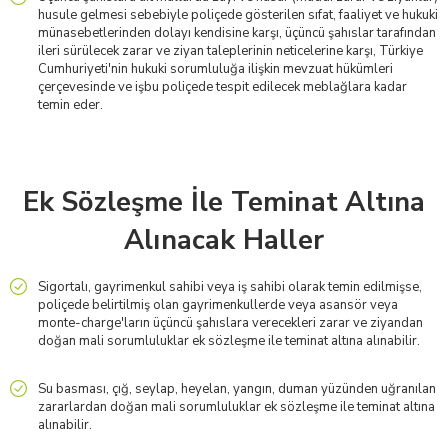
husule gelmesi sebebiyle poliçede gösterilen sıfat, faaliyet ve hukuki
münasebetlerinden dolayı kendisine karşı, üçüncü şahıslar tarafından
ileri sürülecek zarar ve ziyan taleplerinin neticelerine karşı, Türkiye
Cumhuriyeti'nin hukuki sorumluluğa ilişkin mevzuat hükümleri
çerçevesinde ve işbu poliçede tespit edilecek meblağlara kadar
temin eder.
Ek Sözleşme İle Teminat Altına
Alınacak Haller
Sigortalı, gayrimenkul sahibi veya iş sahibi olarak temin edilmişse,
poliçede belirtilmiş olan gayrimenkullerde veya asansör veya
monte-charge'ların üçüncü şahıslara verecekleri zarar ve ziyandan
doğan mali sorumluluklar ek sözleşme ile teminat altına alınabilir.
Su basması, çığ, seylap, heyelan, yangın, duman yüzünden uğranılan
zararlardan doğan mali sorumluluklar ek sözleşme ile teminat altına
alınabilir.