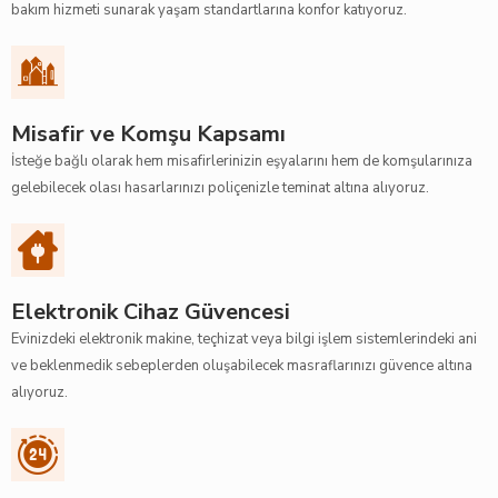
bakım hizmeti sunarak yaşam standartlarına konfor katıyoruz.
Konut Yardım Hizmetleri
Medline Acil Sağlık Hizmeti
Makine Kırılması
Misafir ve Komşu Kapsamı
Elektronik Cihaz
İsteğe bağlı olarak hem misafirlerinizin eşyalarını hem de komşularınıza
gelebilecek olası hasarlarınızı poliçenizle teminat altına alıyoruz.
Elektronik Cihaz Güvencesi
Evinizdeki elektronik makine, teçhizat veya bilgi işlem sistemlerindeki ani
ve beklenmedik sebeplerden oluşabilecek masraflarınızı güvence altına
alıyoruz.