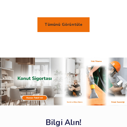
Yeni Değer - Eksik Sigorta Klozu
Bina Sabit Tesisat Hırsızlık
Tümünü Görüntüle
Grev, Lokavt, Kargaşalık, Halk Hareketleri, Kötü Niyet ve Terör
Sel veya Su Baskını
Dahili Su
Fırtına
Yer Kayması
Kazı Sonucu Yer Kayması
Kapkaç
Hava Taşıtları
Bilgi Alın!
Kara Taşıtları