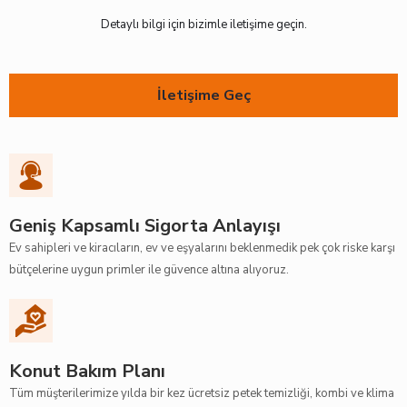
Duman
Detaylı bilgi için bizimle iletişime geçin.
Kar Ağırlığı
İletişime Geç
Yakıt Sızması
Dolu
İzolasyon Yetersizliği
Enkaz Kaldırma Masrafları
Geniş Kapsamlı Sigorta Anlayışı
Hukuksal Koruma Teminatı
Ev sahipleri ve kiracıların, ev ve eşyalarını beklenmedik pek çok riske karşı
bütçelerine uygun primler ile güvence altına alıyoruz.
Hırsızlık
Ferdi Kaza
Aile Mesuliyet Teminatı
Konut Bakım Planı
Boya, Badana / Dekorasyon Masrafları
Tüm müşterilerimize yılda bir kez ücretsiz petek temizliği, kombi ve klima