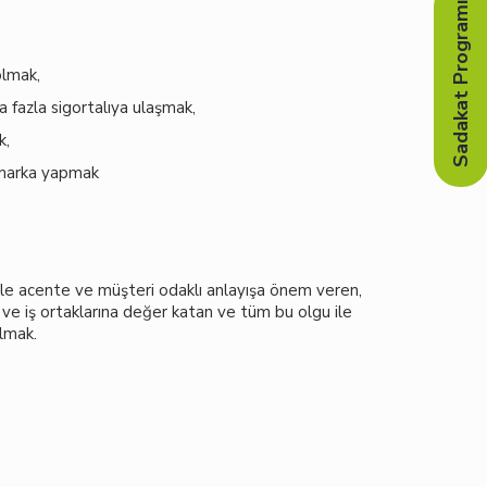
Sadakat Programı
olmak,
a fazla sigortalıya ulaşmak,
k,
r marka yapmak
ı ile acente ve müşteri odaklı anlayışa önem veren,
a ve iş ortaklarına değer katan ve tüm bu olgu ile
olmak.