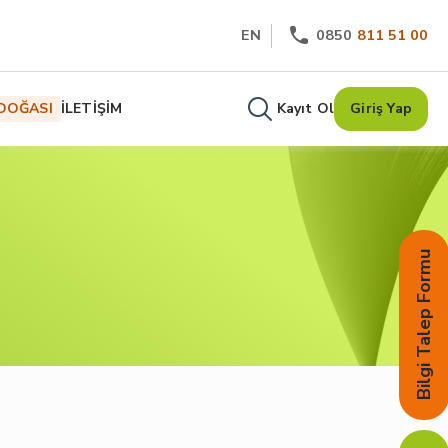
EN
0850
811 51 00
DOĞASI
İLETİŞİM
Kayıt Ol
Giriş Yap
Bilgi Talep Formu