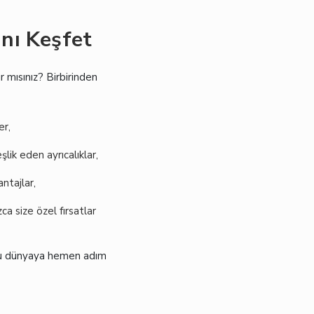
nı Keşfet
r mısınız? Birbirinden
er,
şlik eden ayrıcalıklar,
ntajlar,
a size özel fırsatlar
 bu dünyaya hemen adım