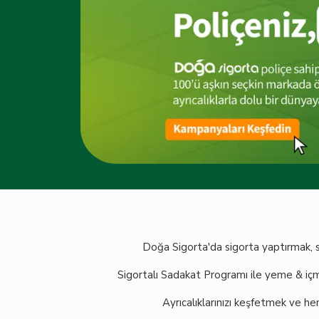
Doğa Sigorta'da sigorta yaptırmak, s
Sigortalı Sadakat Programı ile yeme & içme
Ayrıcalıklarınızı keşfetmek ve h