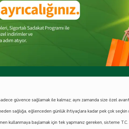
adece güvence sağlamak ile kalmaz; aynı zamanda size özel avantajl
den sağlığa, eğlenceden günlük ihtiyaçlara kadar pek çok seçkin mar
emen kullanmaya başlamak için tek yapmanız gereken, sisteme T.C. k