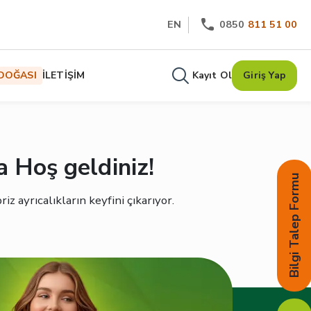
EN
0850
811 51 00
DOĞASI
İLETİŞİM
Kayıt Ol
Giriş Yap
 Hoş geldiniz!
Bilgi Talep Formu
z ayrıcalıkların keyfini çıkarıyor.