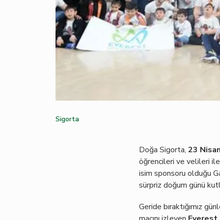
Sigorta
Doğa Sigorta,
23 Nisa
öğrencileri ve velileri 
isim sponsoru olduğu G
sürpriz doğum günü kutla
Geride bıraktığımız gü
maçını izleyen
Everest