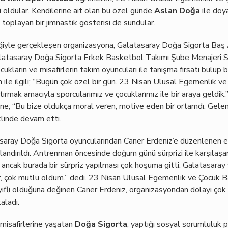
i oldular. Kendilerine ait olan bu özel günde
Aslan Doğa
ile doy
i toplayan bir jimnastik gösterisi de sundular.
ğiyle gerçekleşen organizasyona, Galatasaray Doğa Sigorta Baş
latasaray Doğa Sigorta Erkek Basketbol Takımı Şube Menajeri S
cukların ve misafirlerin takım oyuncuları ile tanışma fırsatı bulup 
n ile ilgili; “Bugün çok özel bir gün. 23 Nisan Ulusal Egemenlik 
rttırmak amacıyla sporcularımız ve çocuklarımız ile bir araya geldik
ne; “Bu bize oldukça moral veren, motive eden bir ortamdı. Gelen
linde devam etti.
tasaray Doğa Sigorta oyuncularından Caner Erdeniz’e düzenlenen 
çlandırıldı. Antrenman öncesinde doğum günü sürprizi ile karşılaş
 ancak burada bir sürpriz yapılması çok hoşuma gitti. Galatasara
r, çok mutlu oldum.” dedi. 23 Nisan Ulusal Egemenlik ve Çocuk B
yifli olduğuna değinen Caner Erdeniz, organizasyondan dolayı çok 
aladı.
isafirlerine yaşatan
Doğa Sigorta
, yaptığı sosyal sorumluluk p