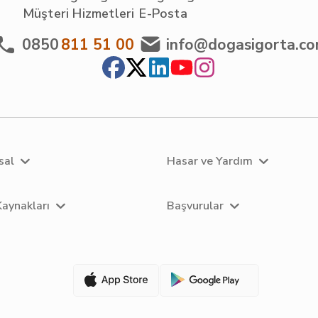
Müşteri Hizmetleri
E-Posta
0850
811 51 00
info@dogasigorta.c
sal
Hasar ve Yardım
Kaynakları
Başvurular