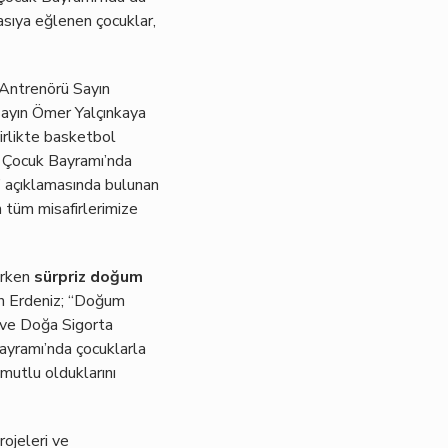
asıya eğlenen çocuklar,
 Antrenörü Sayın
ayın Ömer Yalçınkaya
birlikte basketbol
ve Çocuk Bayramı’nda
.” açıklamasında bulunan
 tüm misafirlerimize
erken
sürpriz doğum
an Erdeniz; “Doğum
y ve Doğa Sigorta
ayramı’nda çocuklarla
mutlu olduklarını
rojeleri ve