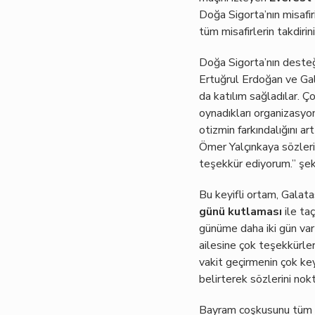
Doğa Sigorta’nın misafir
tüm misafirlerin takdirin
Doğa Sigorta’nın deste
Ertuğrul Erdoğan ve Ga
da katılım sağladılar. Ço
oynadıkları organizasyo
otizmin farkındalığını a
Ömer Yalçınkaya sözleri
teşekkür ediyorum.” şek
Bu keyifli ortam, Gala
günü kutlaması
ile ta
günüme daha iki gün var
ailesine çok teşekkürle
vakit geçirmenin çok ke
belirterek sözlerini nokt
Bayram coşkusunu tüm m