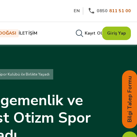
EN
0850
811 51 00
DOĞASI
İLETİŞİM
Kayıt Ol
Giriş Yap
r Kulübü ile Birlikte Yaşadı
Bilgi Talep Formu
Egemenlik ve
t Otizm Spor
adı