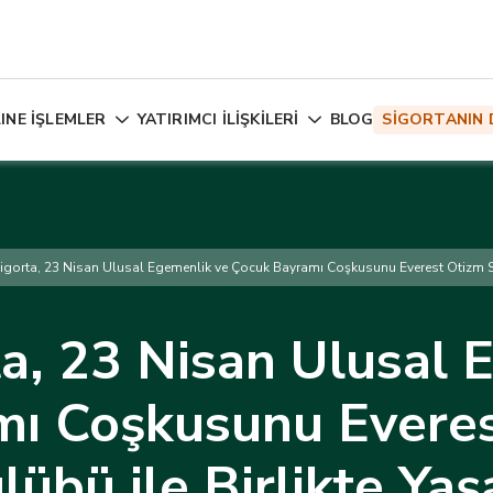
INE İŞLEMLER
YATIRIMCI İLİŞKİLERİ
BLOG
SİGORTANIN 
gorta, 23 Nisan Ulusal Egemenlik ve Çocuk Bayramı Coşkusunu Everest Otizm Spo
a, 23 Nisan Ulusal 
mı Coşkusunu Everes
lübü ile Birlikte Yaş