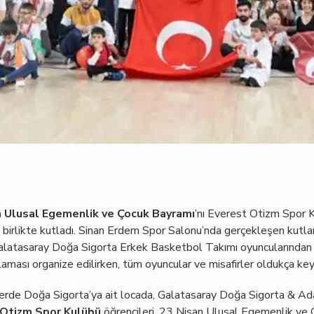
n Ulusal Egemenlik ve Çocuk Bayramı
’nı Everest Otizm Spor 
ile birlikte kutladı. Sinan Erdem Spor Salonu’nda gerçekleşen kut
alatasaray Doğa Sigorta Erkek Basketbol Takımı oyuncularından 
ması organize edilirken, tüm oyuncular ve misafirler oldukça keyifl
nlerde Doğa Sigorta’ya ait locada, Galatasaray Doğa Sigorta & A
 Otizm Spor Kulübü
öğrencileri, 23 Nisan Ulusal Egemenlik ve