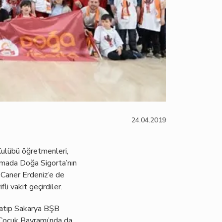
24.04.2019
Kulübü öğretmenleri,
lamada Doğa Sigorta’nın
Caner Erdeniz’e de
i vakit geçirdiler.
datıp Sakarya BŞB
 Çocuk Bayramı’nda da