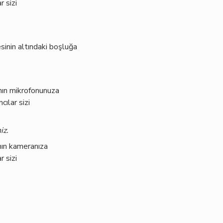
r sizi
sinin altındaki boşluğa
ının mikrofonunuza
ılar sizi
iz.
nın kameranıza
r sizi