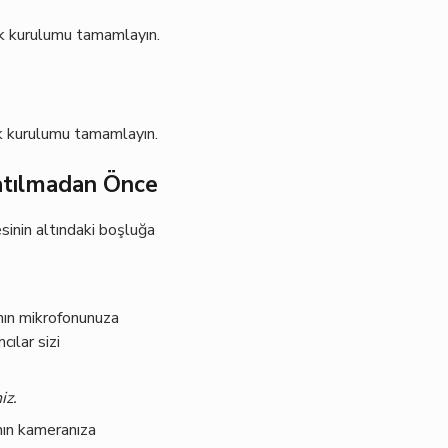
ek kurulumu tamamlayın.
ek kurulumu tamamlayın.
atılmadan Önce
sinin altındaki boşluğa
ının mikrofonunuza
ılar sizi
iz.
nın kameranıza