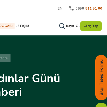
EN
0850
811 51 00
DOĞASI
İLETİŞİM
Kayıt Ol
Giriş Yap
ehberi
Bilgi Talep Formu
dınlar Günü
hberi