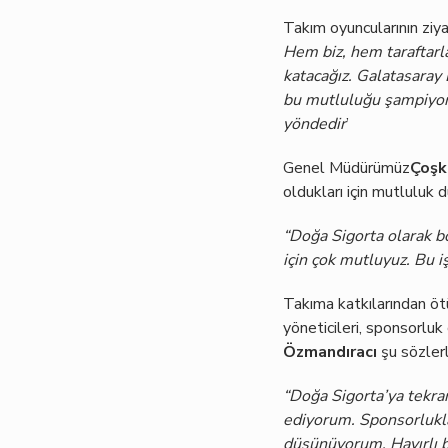
Takım oyuncularının ziya
Hem biz, hem taraftarl
katacağız. Galatasaray 
bu mutluluğu şampiyonlu
yöndedir
’
Genel Müdürümüz
Çoşk
oldukları için mutluluk d
“Doğa Sigorta olarak b
için çok mutluyuz. Bu iş
Takıma katkılarından ö
yöneticileri, sponsorlu
Özmandıracı
şu sözlerl
“Doğa Sigorta’ya tekra
ediyorum. Sponsorlukla
düşünüyorum. Hayırlı bi