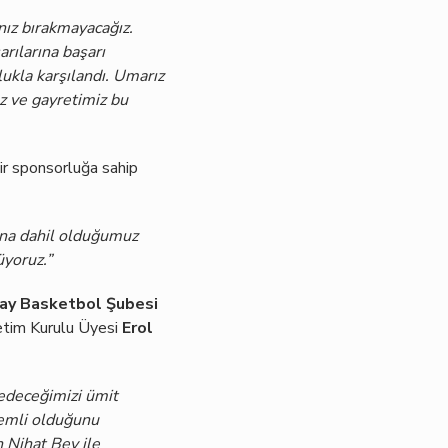
nız bırakmayacağız.
rılarına başarı
lukla karşılandı. Umarız
ız ve gayretimiz bu
bir sponsorluğa sahip
ona dahil olduğumuz
üyoruz.”
ay Basketbol Şubesi
netim Kurulu Üyesi
Erol
 edeceğimizi ümit
nemli olduğunu
n Nihat Bey ile