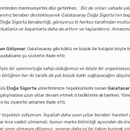
retinden memnuniyetini dile getirirken, ‘
Biz de onları sahada yal
arımız beraber destekleyerek Galatasaray Doğa Sigorta’nın başa
Doğa Sigorta beraberliği, görüyoruz ki herkes tarafından mutlu
klarla ve başarılarla daha da arttırır ve taçlandırırız. Amacım
un Gölpınar
; Galatasaray gibi köklü ve büyük bir kulüple böyle 
uyduklarını şu sözlerle ifade etti:
öyle bir sponsorluğa sahip olduğumuz ve böyle bir organizasy
 birliğinin her iki tarafa da çok büyük katkı sağlayacağını düşün
türü
Doğa Sigorta
yönetimimize teşekkürlerini sunan
Galatasar
k çalışmasına uzun yıllar devam etmek istediklerini aktarırken, Yö
e bu ziyaretin anlamını ifade etti;
r teşekkür ediyorum. İnşallah daha uzun yıllar beraber hareket
r kısa vadeli olmamalı, bunun marka bilinirliği açısından da ö
r sene olmasını diliyoruz, seneye daha iyi bir takım kurmak içi