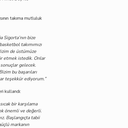
ısının takıma mutluluk
ğa Sigorta’nın bize
 basketbol takımımızı
. Bizim de üstümüze
r etmek istedik. Onlar
l sonuçlar gelecek.
Bizim bu başarıları
rar teşekkür ediyorum.”
ri kullandı:
sıcak bir karşılama
çok önemli ve değerli.
ız. Başlangıçta tabii
 güçlü markanın