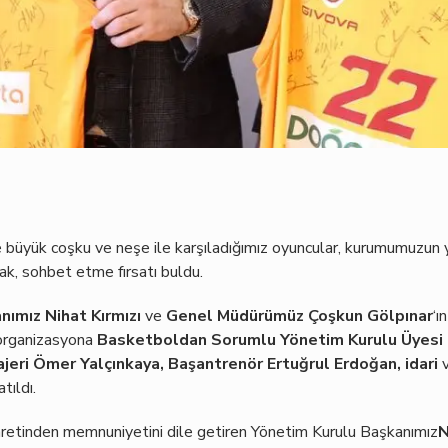
 büyük coşku ve neşe ile karşıladığımız oyuncular, kurumumuzun 
rak, sohbet etme fırsatı buldu.
nımız Nihat Kırmızı
ve
Genel Müdürümüz Çoşkun Gölpınar
‘ı
organizasyona
Basketboldan Sorumlu Yönetim Kurulu Üyesi 
eri Ömer Yalçınkaya, Başantrenör Ertuğrul Erdoğan, idari
tıldı.
aretinden memnuniyetini dile getiren Yönetim Kurulu Başkanımız
N