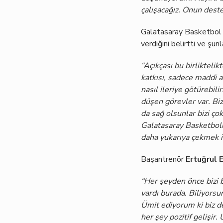
çalışacağız. Onun deste
Galatasaray Basketbol
verdiğini belirtti ve şunl
“Açıkçası bu birlikteli
katkısı, sadece maddi 
nasıl ileriye götürebili
düşen görevler var. Bi
da sağ olsunlar bizi ço
Galatasaray Basketbolu 
daha yukarıya çekmek iç
Başantrenör
Ertuğrul 
“Her şeyden önce bizi b
vardı burada. Biliyorsu
Ümit ediyorum ki biz de 
her şey pozitif gelişir