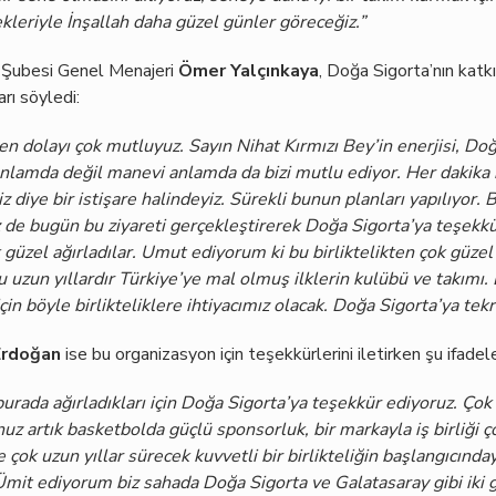
kleriyle İnşallah daha güzel günler göreceğiz.”
 Şubesi Genel Menajeri
Ömer Yalçınkaya
, Doğa Sigorta’nın katk
arı söyledi:
kten dolayı çok mutluyuz. Sayın Nihat Kırmızı Bey’in enerjisi, Do
anlamda değil manevi anlamda da bizi mutlu ediyor. Her dakika
riz diye bir istişare halindeyiz. Sürekli bunun planları yapılıyor
z de bugün bu ziyareti gerçekleştirerek Doğa Sigorta’ya teşekkü
k güzel ağırladılar. Umut ediyorum ki bu birliktelikten çok güze
uzun yıllardır Türkiye’ye mal olmuş ilklerin kulübü ve takımı. 
in böyle birlikteliklere ihtiyacımız olacak. Doğa Sigorta’ya tek
Erdoğan
ise bu organizasyon için teşekkürlerini iletirken şu ifadele
urada ağırladıkları için Doğa Sigorta’ya teşekkür ediyoruz. Çok 
nuz artık basketbolda güçlü sponsorluk, bir markayla iş birliği 
çok uzun yıllar sürecek kuvvetli bir birlikteliğin başlangıcınday
. Ümit ediyorum biz sahada Doğa Sigorta ve Galatasaray gibi iki