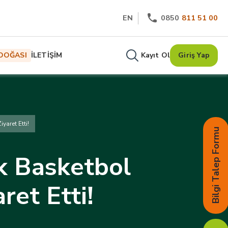
EN
0850
811 51 00
DOĞASI
İLETİŞİM
Kayıt Ol
Giriş Yap
yaret Etti!
Bilgi Talep Formu
k Basketbol
ret Etti!