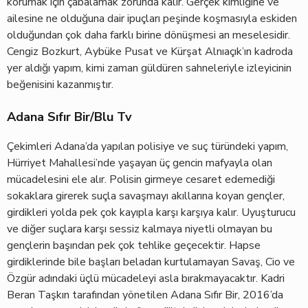
korumak için çabalamak zorunda kalır. Gerçek kimliğine ve
ailesine ne olduğuna dair ipuçları peşinde koşmasıyla eskiden
olduğundan çok daha farklı birine dönüşmesi an meselesidir.
Cengiz Bozkurt, Aybüke Pusat ve Kürşat Alnıaçık’ın kadroda
yer aldığı yapım, kimi zaman güldüren sahneleriyle izleyicinin
beğenisini kazanmıştır.
Adana Sıfır Bir/Blu Tv
Çekimleri Adana’da yapılan polisiye ve suç türündeki yapım,
Hürriyet Mahallesi’nde yaşayan üç gencin mafyayla olan
mücadelesini ele alır. Polisin girmeye cesaret edemediği
sokaklara girerek suçla savaşmayı akıllarına koyan gençler,
girdikleri yolda pek çok kayıpla karşı karşıya kalır. Uyuşturucu
ve diğer suçlara karşı sessiz kalmaya niyetli olmayan bu
gençlerin başından pek çok tehlike geçecektir. Hapse
girdiklerinde bile başları beladan kurtulamayan Savaş, Cio ve
Özgür adındaki üçlü mücadeleyi asla bırakmayacaktır. Kadri
Beran Taşkın tarafından yönetilen Adana Sıfır Bir, 2016’da