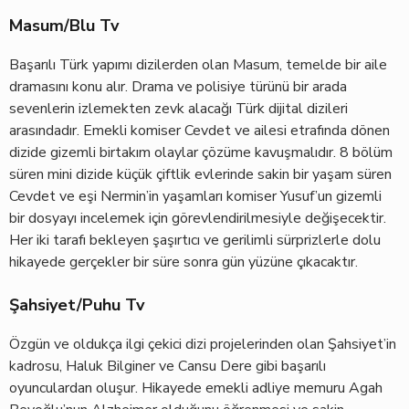
Masum/Blu Tv
Başarılı Türk yapımı dizilerden olan Masum, temelde bir aile
dramasını konu alır. Drama ve polisiye türünü bir arada
sevenlerin izlemekten zevk alacağı Türk dijital dizileri
arasındadır. Emekli komiser Cevdet ve ailesi etrafında dönen
dizide gizemli birtakım olaylar çözüme kavuşmalıdır. 8 bölüm
süren mini dizide küçük çiftlik evlerinde sakin bir yaşam süren
Cevdet ve eşi Nermin’in yaşamları komiser Yusuf’un gizemli
bir dosyayı incelemek için görevlendirilmesiyle değişecektir.
Her iki tarafı bekleyen şaşırtıcı ve gerilimli sürprizlerle dolu
hikayede gerçekler bir süre sonra gün yüzüne çıkacaktır.
Şahsiyet/Puhu Tv
Özgün ve oldukça ilgi çekici dizi projelerinden olan Şahsiyet’in
kadrosu, Haluk Bilginer ve Cansu Dere gibi başarılı
oyunculardan oluşur. Hikayede emekli adliye memuru Agah