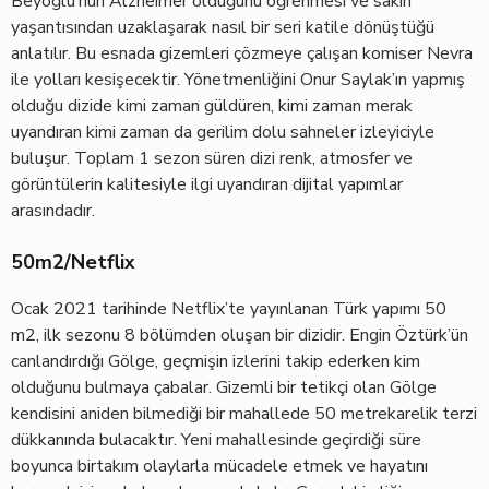
Beyoğlu’nun Alzheimer olduğunu öğrenmesi ve sakin
yaşantısından uzaklaşarak nasıl bir seri katile dönüştüğü
anlatılır. Bu esnada gizemleri çözmeye çalışan komiser Nevra
ile yolları kesişecektir. Yönetmenliğini Onur Saylak’ın yapmış
olduğu dizide kimi zaman güldüren, kimi zaman merak
uyandıran kimi zaman da gerilim dolu sahneler izleyiciyle
buluşur. Toplam 1 sezon süren dizi renk, atmosfer ve
görüntülerin kalitesiyle ilgi uyandıran dijital yapımlar
arasındadır.
50m2/Netflix
Ocak 2021 tarihinde Netflix’te yayınlanan Türk yapımı 50
m2, ilk sezonu 8 bölümden oluşan bir dizidir. Engin Öztürk’ün
canlandırdığı Gölge, geçmişin izlerini takip ederken kim
olduğunu bulmaya çabalar. Gizemli bir tetikçi olan Gölge
kendisini aniden bilmediği bir mahallede 50 metrekarelik terzi
dükkanında bulacaktır. Yeni mahallesinde geçirdiği süre
boyunca birtakım olaylarla mücadele etmek ve hayatını