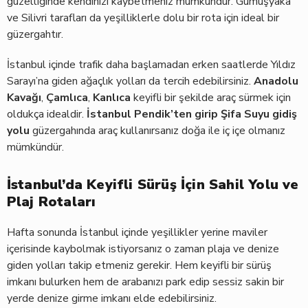
güzelliğinde kendinizi kaybetmeniz mümkündür. Gümüşyaka
ve Silivri tarafları da yeşilliklerle dolu bir rota için ideal bir
güzergahtır.
İstanbul içinde trafik daha başlamadan erken saatlerde Yıldız
Sarayı’na giden ağaçlık yolları da tercih edebilirsiniz.
Anadolu
Kavağı
,
Çamlıca
,
Kanlıca
keyifli bir şekilde araç sürmek için
oldukça idealdir.
İstanbul Pendik’ten girip Şifa Suyu gidiş
yolu
güzergahında araç kullanırsanız doğa ile iç içe olmanız
mümkündür.
İstanbul’da Keyifli Sürüş İçin Sahil Yolu ve
Plaj Rotaları
Hafta sonunda İstanbul içinde yeşillikler yerine maviler
içerisinde kaybolmak istiyorsanız o zaman plaja ve denize
giden yolları takip etmeniz gerekir. Hem keyifli bir sürüş
imkanı bulurken hem de arabanızı park edip sessiz sakin bir
yerde denize girme imkanı elde edebilirsiniz.