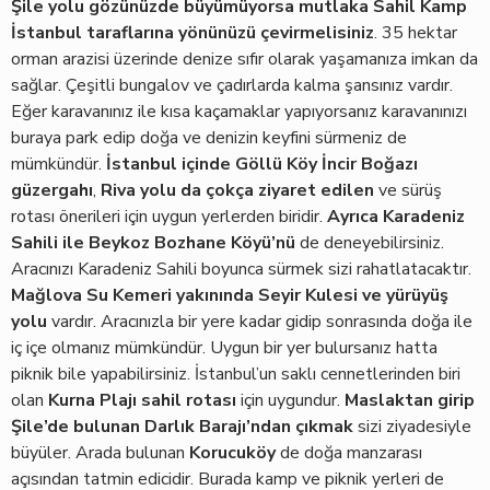
Şile yolu gözünüzde büyümüyorsa mutlaka Sahil Kamp
İstanbul taraflarına yönünüzü çevirmelisiniz
. 35 hektar
orman arazisi üzerinde denize sıfır olarak yaşamanıza imkan da
sağlar. Çeşitli bungalov ve çadırlarda kalma şansınız vardır.
Eğer karavanınız ile kısa kaçamaklar yapıyorsanız karavanınızı
buraya park edip doğa ve denizin keyfini sürmeniz de
mümkündür.
İstanbul içinde Göllü Köy İncir Boğazı
güzergahı
,
Riva yolu da çokça ziyaret edilen
ve sürüş
rotası önerileri için uygun yerlerden biridir.
Ayrıca
Karadeniz
Sahili ile Beykoz Bozhane
Köyü’nü
de deneyebilirsiniz.
Aracınızı Karadeniz Sahili boyunca sürmek sizi rahatlatacaktır.
Mağlova Su Kemeri yakınında Seyir Kulesi ve yürüyüş
yolu
vardır. Aracınızla bir yere kadar gidip sonrasında doğa ile
iç içe olmanız mümkündür. Uygun bir yer bulursanız hatta
piknik bile yapabilirsiniz. İstanbul’un saklı cennetlerinden biri
olan
Kurna Plajı sahil rotası
için uygundur.
Maslaktan girip
Şile’de bulunan
Darlık Barajı’ndan çıkmak
sizi ziyadesiyle
büyüler. Arada bulunan
Korucuköy
de doğa manzarası
açısından tatmin edicidir. Burada kamp ve piknik yerleri de