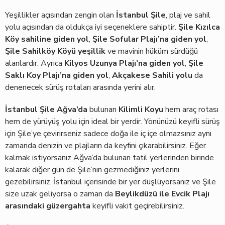
Yeşillikler açısından zengin olan
İstanbul Şile
, plaj ve sahil
yolu açısından da oldukça iyi seçeneklere sahiptir.
Şile Kızılca
Köy sahiline giden yol
,
Şile Sofular Plajı’na giden yol
,
Şile Sahilköy Köyü yeşillik
ve mavinin hüküm sürdüğü
alanlardır. Ayrıca
Kilyos Uzunya Plajı’na giden yol
,
Şile
Saklı Koy Plajı’na giden yol
,
Akçakese Sahili yolu
da
denenecek sürüş rotaları arasında yerini alır.
İstanbul Şile Ağva’da
bulunan
Kilimli Koyu
hem araç rotası
hem de yürüyüş yolu için ideal bir yerdir. Yönünüzü keyifli sürüş
için Şile’ye çevirirseniz sadece doğa ile iç içe olmazsınız aynı
zamanda denizin ve plajların da keyfini çıkarabilirsiniz. Eğer
kalmak istiyorsanız Ağva’da bulunan tatil yerlerinden birinde
kalarak diğer gün de Şile’nin gezmediğiniz yerlerini
gezebilirsiniz. İstanbul içerisinde bir yer düşlüyorsanız ve Şile
size uzak geliyorsa o zaman da
Beylikdüzü ile Evcik Plajı
arasındaki güzergahta
keyifli vakit geçirebilirsiniz.