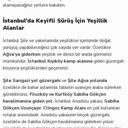
alamayacağınız yerlere bakalım.
İstanbul’da Keyifli Sürüş İçin Yeşillik
Alanlar
İstanbul Şile ve yakınlarında yeşillikler içerisinde doğal
yürüyüş yapabileceğiniz çok sayıda yer vardır. Özellikle
Ağva’ya giderken
yeşillik ve denizi bir arada görmeniz
mümkündür.
İstanbul Kıyıköy kamp alanı
na
giden güzergah
boyunca yeşilliklerden geçersiniz.
Şile Sarıgazi
yol güzergahı
ve
Şile Ağva yolunda
özellikle de bahar aylarında tabiatın uyanışını araba sürerken
görebilirsiniz.
Firuzköy ve Kurtköy Sabiha Gökçen
havalimanı
na giden yol
, İstanbul Anadolu yakası,
Sabiha
Gökçen Uzunçayır
,
Clingoz Kamp Alanı
en çok kullanılan
rotalar arasındadır. Anadolu yakasının birçok güzergahı,
özellikle de Sabiha Gökçen havalimanına giderken yolun