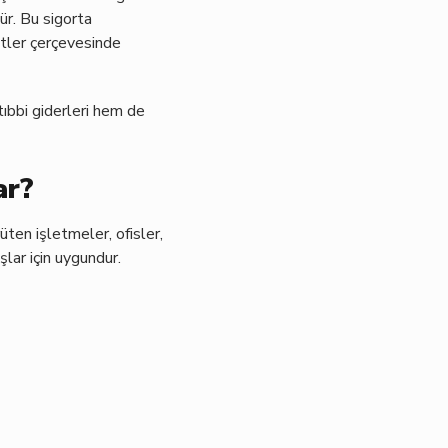
ür. Bu sigorta
mitler çerçevesinde
tıbbi giderleri hem de
ar?
rüten işletmeler, ofisler,
şlar için uygundur.