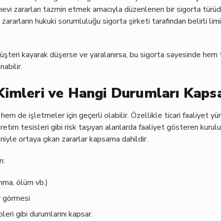
vi zararları tazmin etmek amacıyla düzenlenen bir sigorta türüd
zararların hukuki sorumluluğu sigorta şirketi tarafından belirli li
müşteri kayarak düşerse ve yaralanırsa, bu sigorta sayesinde hem 
nabilir.
Kimleri ve Hangi Durumları Kaps
em de işletmeler için geçerli olabilir. Özellikle ticari faaliyet yü
retim tesisleri gibi risk taşıyan alanlarda faaliyet gösteren kurulu
niyle ortaya çıkan zararlar kapsama dahildir.
n:
anma, ölüm vb.)
r görmesi
eri gibi durumlarını kapsar.