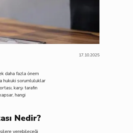
17.10.2025
rek daha fazla önem
da hukuki sorumluluklar
tası, karşı tarafın
 kapsar, hangi
ası Nedir?
işilere verebileceği