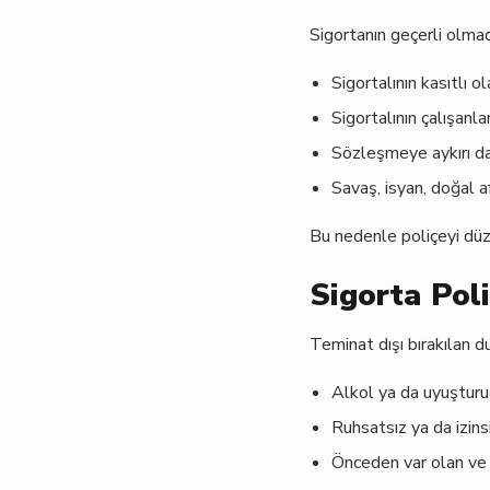
Sigortanın geçerli olma
Sigortalının kasıtlı o
Sigortalının çalışanla
Sözleşmeye aykırı da
Savaş, isyan, doğal a
Bu nedenle poliçeyi düz
Sigorta Pol
Teminat dışı bırakılan d
Alkol ya da uyuşturuc
Ruhsatsız ya da izins
Önceden var olan ve s