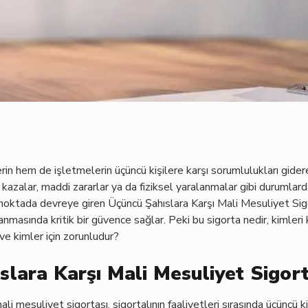
n hem de işletmelerin üçüncü kişilere karşı sorumlulukları gide
kazalar, maddi zararlar ya da fiziksel yaralanmalar gibi durumlar
noktada devreye giren Üçüncü Şahıslara Karşı Mali Mesuliyet Sigor
lanmasında kritik bir güvence sağlar. Peki bu sigorta nedir, kimleri
ve kimler için zorunludur?
slara Karşı Mali Mesuliyet Sigort
li mesuliyet sigortası, sigortalının faaliyetleri sırasında üçüncü k