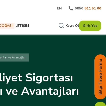
EN
0850
811 51 00
DOĞASI
İLETİŞİM
Kayıt Ol
Giriş Yap
nları ve Avantajları
Bilgi Talep Formu
iyet Sigortası
 ve Avantajları