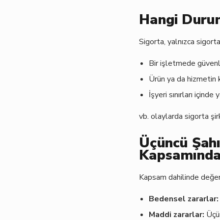
Hangi Duru
Sigorta, yalnızca sigort
Bir işletmede güvenli
Ürün ya da hizmetin k
İşyeri sınırları içind
vb. olaylarda sigorta şi
Üçüncü Şahı
Kapsamında
Kapsam dahilinde değerle
Bedensel zararlar:
Maddi zararlar:
Üçün