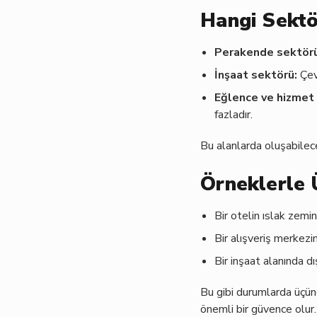
Hangi Sektö
Perakende sektörü
İnşaat sektörü:
Çevr
Eğlence ve hizmet
fazladır.
Bu alanlarda oluşabilecek
Örneklerle 
Bir otelin ıslak zemi
Bir alışveriş merkezi
Bir inşaat alanında dı
Bu gibi durumlarda üçünc
önemli bir güvence olur.