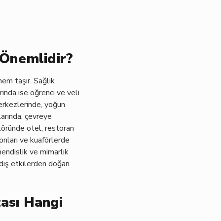
 Önemlidir?
nem taşır. Sağlık
rında ise öğrenci ve veli
merkezlerinde, yoğun
larında, çevreye
töründe otel, restoran
onları ve kuaförlerde
ühendislik ve mimarlık
 dış etkilerden doğan
tası Hangi