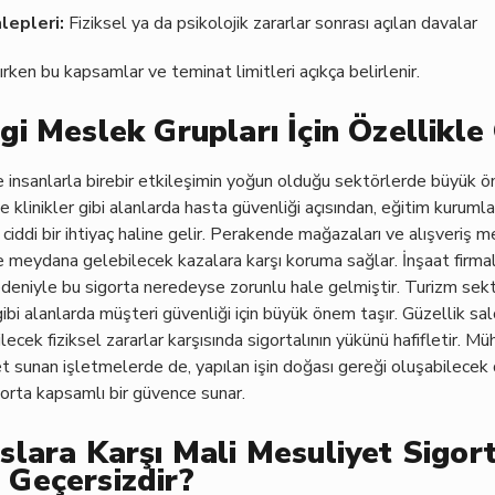
lepleri:
Fiziksel ya da psikolojik zararlar sonrası açılan davalar
ırken bu kapsamlar ve teminat limitleri açıkça belirlenir.
gi Meslek Grupları İçin Özellikle
e insanlarla birebir etkileşimin yoğun olduğu sektörlerde büyük ö
e klinikler gibi alanlarda hasta güvenliği açısından, eğitim kurumla
 ciddi bir ihtiyaç haline gelir. Perakende mağazaları ve alışveriş 
le meydana gelebilecek kazalara karşı koruma sağlar. İnşaat firma
nedeniyle bu sigorta neredeyse zorunlu hale gelmiştir. Turizm sek
bi alanlarda müşteri güvenliği için büyük önem taşır. Güzellik sal
lecek fiziksel zararlar karşısında sigortalının yükünü hafifletir. M
met sunan işletmelerde de, yapılan işin doğası gereği oluşabilecek
gorta kapsamlı bir güvence sunar.
slara Karşı Mali Mesuliyet Sigor
Geçersizdir?