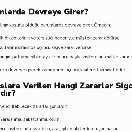
mlarda Devreye Girer?
alının kusurlu olduğu durumlarda devreye girer. Örneğin:
k önlemlerinin yetersizliği nedeniyle müşteri zarar görürse
ullanımı sırasında üçüncü kişiye zarar verilirse
e yangın, patlama gibi olaylar sonucu başka kişilere ait mallar zarar
rketi devreye girerek zarar gören üçüncü kişilere tazminat öder.
slara Verilen Hangi Zararlar Sig
dır?
ndirilebilecek zararlar şunlardır:
Yaralanma, sakatlanma, ölüm
cü kişilere ait eşya, bina, araç gibi mülklerde oluşan hasar