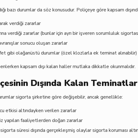
dığı bazı durumlar da söz konusudur. Poliçeye göre kapsam dışında
larak verdiği zararlar
rına verdiği zararlar (bunlar için ayrı bir işveren sorumluluk sigortas
vranışlar sonucu oluşan zararlar
fet gibi olağanüstü durumlar (özel klozlarla ek teminat alınabilir)
enlerken kapsam dışı kalan haller mutlaka dikkatle okunmalıdır.
içesinin Dışında Kalan Teminatlar
urumlar sigorta şirketine göre değişebilir, ancak genellikle:
u etkisi altındayken verilen zararlar
iz yapılan faaliyetlerden doğan zararlar
igorta süresi dışında gerçekleşmiş olaylar sigorta koruması altın