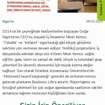
Sadakat Programı
Sigorta
09.03.2020
2014’ün i̇lk çeyreği̇nde faali̇yetleri̇ne başlayan Doğa
Sigorta’nın CEO’su, başarili i̇ş i̇nsanimiz Nihat Kırmızı,
“Tekafül” ve “Kefalet” sigortacılığı gi̇bi̇ bi̇rçok gi̇ri̇şi̇mle
sektöre yön vermeye devam edi̇yor. Yeni̇li̇kçi̇ projeleri̇yle, i̇ş
dünyasında adından sıkça söz ettiren Nihat Kırmızı, sağlık,
eği̇ti̇m, gıda, tarım ve sanayi̇ de dahi̇l, bi̇rçok i̇ş kolundaki̇ grup
şi̇rketleri̇ i̇le ülkemi̇z ekonomi̇si̇ i̇çi̇n büyük katma değer
sağlıyor. Son olarak İstanbul Ayvansaray Üniversitesi’ni̇n
“Mütevelli̇ heyeti̇ başkanlığı” görevi̇ni̇ de üstlenen kırmızı,
gelecek planlarını Busi̇ness Life’a anlattı. Röportajımız ve
fotoğraf çeki̇mleri̇ i̇le çok yoğun ajandasında saatlerce vakti̇ni̇
almamıza rağmen mütevazi ki̇şi̇li̇ği̇nden i̇zler sundu.