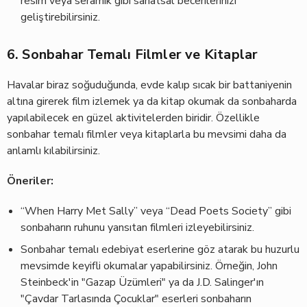
resim veya seramik gibi sanatsal becerilerinizi
geliştirebilirsiniz.
6. Sonbahar Temalı Filmler ve Kitaplar
Havalar biraz soğuduğunda, evde kalıp sıcak bir battaniyenin
altına girerek film izlemek ya da kitap okumak da sonbaharda
yapılabilecek en güzel aktivitelerden biridir. Özellikle
sonbahar temalı filmler veya kitaplarla bu mevsimi daha da
anlamlı kılabilirsiniz.
Öneriler:
“When Harry Met Sally” veya “Dead Poets Society” gibi
sonbaharın ruhunu yansıtan filmleri izleyebilirsiniz.
Sonbahar temalı edebiyat eserlerine göz atarak bu huzurlu
mevsimde keyifli okumalar yapabilirsiniz. Örneğin, John
Steinbeck'in "Gazap Üzümleri" ya da J.D. Salinger'ın
"Çavdar Tarlasında Çocuklar" eserleri sonbaharın