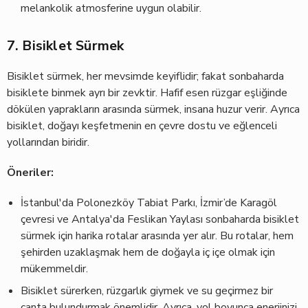
melankolik atmosferine uygun olabilir.
7. Bisiklet Sürmek
Bisiklet sürmek, her mevsimde keyiflidir; fakat sonbaharda
bisiklete binmek ayrı bir zevktir. Hafif esen rüzgar eşliğinde
dökülen yaprakların arasında sürmek, insana huzur verir. Ayrıca
bisiklet, doğayı keşfetmenin en çevre dostu ve eğlenceli
yollarından biridir.
Öneriler:
İstanbul'da Polonezköy Tabiat Parkı, İzmir’de Karagöl
çevresi ve Antalya'da Feslikan Yaylası sonbaharda bisiklet
sürmek için harika rotalar arasında yer alır. Bu rotalar, hem
şehirden uzaklaşmak hem de doğayla iç içe olmak için
mükemmeldir.
Bisiklet sürerken, rüzgarlık giymek ve su geçirmez bir
çanta bulundurmak önemlidir. Ayrıca, yol boyunca enerjinizi