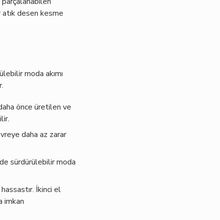
a parçalanabilen
ır atık desen kesme
rülebilir moda akımı
r.
 daha önce üretilen ve
ir.
evreye daha az zarar
 de sürdürülebilir moda
assastır. İkinci el
na imkan