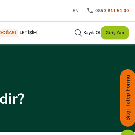
EN
0850
811 51 00
DOĞASI
İLETİŞİM
Kayıt Ol
Giriş Yap
Bilgi Talep Formu
dir?