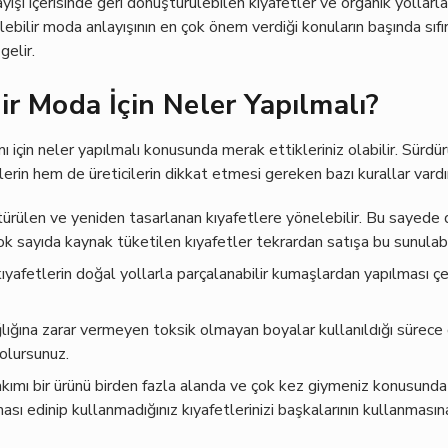
yışı içerisinde geri dönüştürülebilen kıyafetler ve organik yollarl
lebilir moda anlayışının en çok önem verdiği konuların başında sıf
gelir.
ir Moda İçin Neler Yapılmalı?
ı için neler yapılmalı konusunda merak ettikleriniz olabilir. Sürdü
rin hem de üreticilerin dikkat etmesi gereken bazı kurallar vardı
ştürülen ve yeniden tasarlanan kıyafetlere yönelebilir. Bu sayede
 sayıda kaynak tüketilen kıyafetler tekrardan satışa bu sunulabil
kıyafetlerin doğal yollarla parçalanabilir kumaşlardan yapılması ç
lığına zarar vermeyen toksik olmayan boyalar kullanıldığı sürece
 olursunuz.
kımı bir ürünü birden fazla alanda ve çok kez giymeniz konusunda h
ası edinip kullanmadığınız kıyafetlerinizi başkalarının kullanması