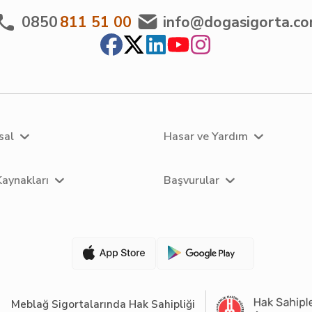
0850
811 51 00
info@dogasigorta.c
sal
Hasar ve Yardım
Kaynakları
Başvurular
Meblağ Sigortalarında Hak Sahipliği