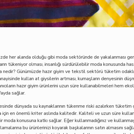
üzde her alanda olduğu gibi moda sektöründe de yakalanması gerek
rın tükeniyor olması, insanlığı sürdürülebilir moda konusunda has
a nedir? Günümüzde hazır giyim ve tekstil sektörü tüketim odaklı a
anayisinde kullan at giysilerin artması, kumaşların denyesinin düş
llanıcıların hazır giyim ürünlerini uzun süre kullanabilmeleri hem e
fayda sağlar.
esinde dünyada su kaynaklarının tükenme riski azalırken tüketim ç
 için en önemli kriter aslında kalitedir. Kaliteli ve uzun süre kulla
lir moda konusuna katkı sağlar. Eğer kullanmadığınız ve kullanmay
ulamalarına bu ürünlerinizi koyarak başkalarının satın almasını sağla