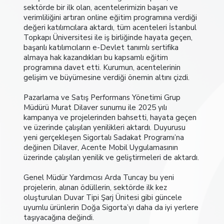
sektörde bir ilk olan, acentelerimizin başarı ve
verimliliğini artıran online eğitim programına verdiği
değeri katılımcılara aktardı, tüm acenteleri
İstanbul
Topkapı Üniversitesi ile iş birliğinde hayata geçen
,
başarılı katılımcıların e-Devlet tanımlı sertifika
almaya hak kazandıkları bu kapsamlı eğitim
programına davet etti. Kurumun, acentelerinin
gelişim ve büyümesine verdiği önemin altını çizdi.
Pazarlama ve Satış Performans Yönetimi Grup
Müdürü Murat Dilaver sunumu ile 2025 yılı
kampanya ve projelerinden bahsetti, hayata geçen
ve üzerinde çalışılan yenilikleri aktardı. Duyurusu
yeni gerçekleşen Sigortalı Sadakat Programı’na
değinen Dilaver, Acente Mobil Uygulamasının
üzerinde çalışılan yenilik ve geliştirmeleri de aktardı.
Genel Müdür Yardımcısı Arda Tuncay bu yeni
projelerin, alınan ödüllerin, sektörde ilk kez
oluşturulan Duvar Tipi Şarj Ünitesi gibi güncele
uyumlu ürünlerin Doğa Sigorta’yı daha da iyi yerlere
taşıyacağına değindi.