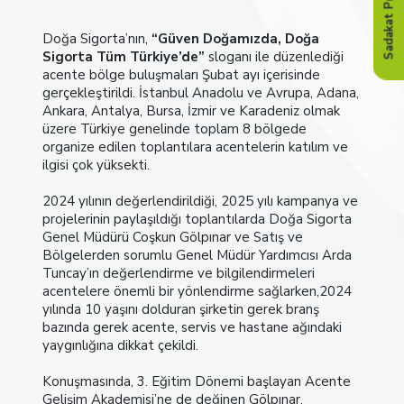
Sadakat Programı
Doğa Sigorta’nın,
“Güven Doğamızda, Doğa
Sigorta Tüm Türkiye’de”
sloganı ile düzenlediği
acente bölge buluşmaları Şubat ayı içerisinde
gerçekleştirildi. İstanbul Anadolu ve Avrupa, Adana,
Ankara, Antalya, Bursa, İzmir ve Karadeniz olmak
üzere Türkiye genelinde toplam 8 bölgede
organize edilen toplantılara acentelerin katılım ve
ilgisi çok yüksekti.
2024 yılının değerlendirildiği, 2025 yılı kampanya ve
projelerinin paylaşıldığı toplantılarda Doğa Sigorta
Genel Müdürü Coşkun Gölpınar ve Satış ve
Bölgelerden sorumlu Genel Müdür Yardımcısı Arda
Tuncay’ın değerlendirme ve bilgilendirmeleri
acentelere önemli bir yönlendirme sağlarken,2024
yılında 10 yaşını dolduran şirketin gerek branş
bazında gerek acente, servis ve hastane ağındaki
yaygınlığına dikkat çekildi.
Konuşmasında, 3. Eğitim Dönemi başlayan Acente
Gelişim Akademisi’ne de değinen Gölpınar,