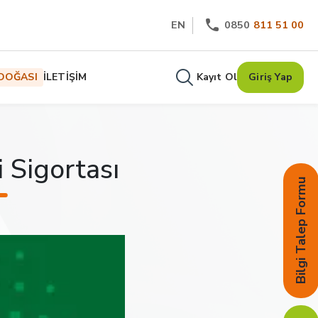
EN
0850
811 51 00
DOĞASI
İLETİŞİM
Kayıt Ol
Giriş Yap
 Sigortası
Bilgi Talep Formu