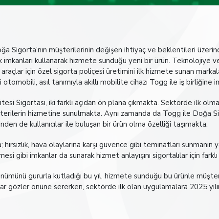
oğa Sigorta’nın müşterilerinin değişen ihtiyaç ve beklentileri üzeri
k imkanları kullanarak hizmete sunduğu yeni bir ürün. Teknolojiye 
ikli araçlar için özel sigorta poliçesi üretimini ilk hizmete sunan ma
li otomobili, asıl tanımıyla akıllı mobilite cihazı Togg ile iş birliğine 
tesi Sigortası, iki farklı açıdan ön plana çıkmakta. Sektörde ilk olm
erilerin hizmetine sunulmakta. Aynı zamanda da Togg ile Doğa Sigo
en de kullanıcılar ile buluşan bir ürün olma özelliği taşımakta.
a; hırsızlık, hava olaylarına karşı güvence gibi teminatları sunmanın ya
mesi gibi imkanlar da sunarak hizmet anlayışını sigortalılar için farkl
nümünü gururla kutladığı bu yıl, hizmete sunduğu bu ürünle müşteri
rar gözler önüne sererken, sektörde ilk olan uygulamalara 2025 yıl