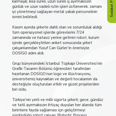
Sadakat Programı
karmaşık, kısa süreli, uzun süreli iş ayırmaksızın
günlük ve uzun vadeli rutin işleri üstlenerek, zamanı
iyi yönetmeyi sağlayan metal yakalı personelinin
ismini belirledi.
Kasım ayında şirkete dahil olan ve sorumluluk aldığı
tüm operasyonel işlerde görevlerini 7/24
zamanında ve hatasız yerine getiren robot, kurum
içinde gerçekleştirilen anket sonucunda şirket
çalışanlarından Yusuf Can Gürler’in önerisiyle
DOSİGO adını aldı.
Grup bünyesindeki İstanbul Topkapı Üniversitesi’nin
Grafik-Tasarım Bölümü öğrencileri tarafından
hazırlanan DOSİGO’nun logo ve illüstrasyonu,
üniversitemiz kaynakları ve değerli hocalarının da
desteğiyle oluşturulan etkili ve güzel projelerden
biri oldu.
Türkiye’nin yerli ve milli sigorta şirketi; gece, gündüz
ve tatil ayırmaksızın ihtiyaç duyulan her alanda tüm
birimlere fayda sağlaması için geliştirmeyi
sürdürdüğü robot çalışan (Robotic Process