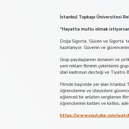
İstanbul Topkapı Üniversitesi Re
“Hayatta mutlu olmak istiyorsa
Doğa Sigorta, ‘Güven ve Sigorta’ tem
hazırlanıyor. Güvenin ve güvencenin
Grup paydaşlarının donanım ve yetk
yeni reklam filminin çekimlerini g
idari kadronun desteği ve Tiyatro Bö
Filmde başrolde yer alan İstanbul T
öğrencilerine ve izleyicilere güvenc
eğlenceli bir anlatım sergilenen fi
öğrencilerinin katılım ve katkısı, a
https://www.youtube.com/wat