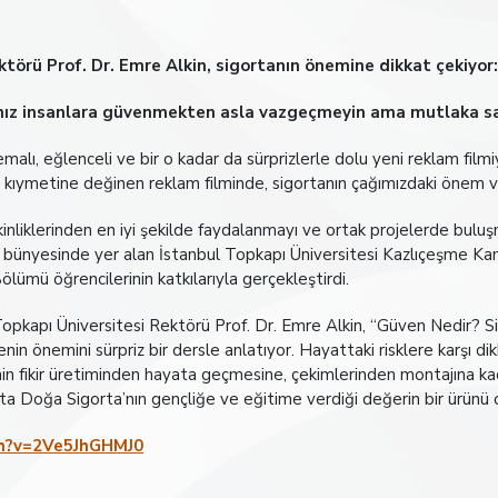
ktörü Prof. Dr. Emre Alkin, sigortanın önemine dikkat çekiyor
nız insanlara güvenmekten asla vazgeçmeyin ama mutlaka sa
alı, eğlenceli ve bir o kadar da sürprizlerle dolu yeni reklam filmiy
 kıymetine değinen reklam filminde, sigortanın çağımızdaki önem ve 
inliklerinden en iyi şekilde faydalanmayı ve ortak projelerde bulu
rup bünyesinde yer alan İstanbul Topkapı Üniversitesi Kazlıçeşme 
lümü öğrencilerinin katkılarıyla gerçekleştirdi.
opkapı Üniversitesi Rektörü Prof. Dr. Emre Alkin, “Güven Nedir? Si
enin önemini sürpriz bir dersle anlatıyor. Hayattaki risklere karşı d
lmin fikir üretiminden hayata geçmesine, çekimlerinden montajına ka
deta Doğa Sigorta’nın gençliğe ve eğitime verdiği değerin bir ürünü 
ch?v=2Ve5JhGHMJ0