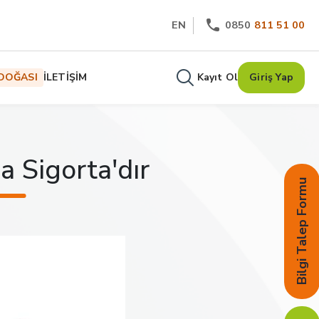
EN
0850
811 51 00
DOĞASI
İLETİŞİM
Kayıt Ol
Giriş Yap
 Sigorta'dır
Bilgi Talep Formu