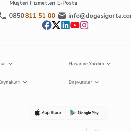
Müşteri Hizmetleri
E-Posta
0850
811 51 00
info@dogasigorta.c
sal
Hasar ve Yardım
Kaynakları
Başvurular