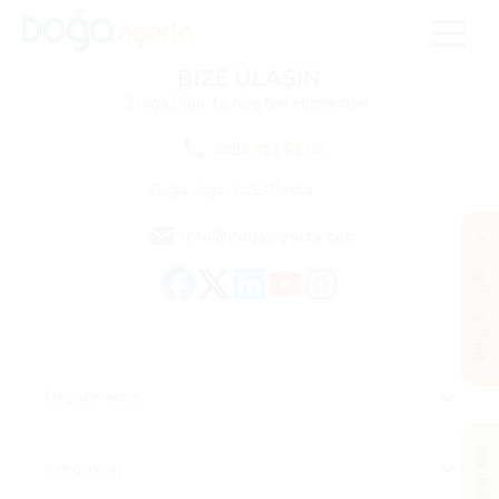
BİZE ULAŞIN
Doğa Sigorta
Müşteri Hizmetleri
0850
811 51 00
Doğa Sigorta
E-Posta
info@dogasigorta.com
Bilgi Talep Formu
Ürünlerimiz
Kurumsal