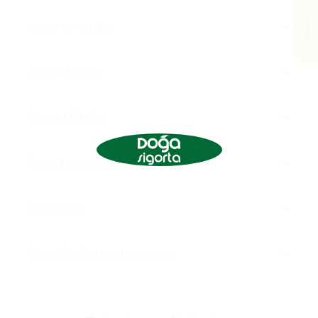
Sadakat Programı
Hasar ve Yardım
Hesaplayıcılar
Önemli Bilgiler
İnsan Kaynakları
Başvurular
Poliçe Değerleri Hesaplama