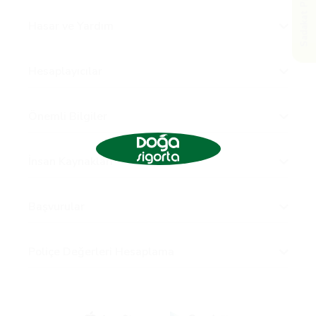
Sadakat Programı
Hasar ve Yardım
Hesaplayıcılar
Önemli Bilgiler
İnsan Kaynakları
Başvurular
Poliçe Değerleri Hesaplama