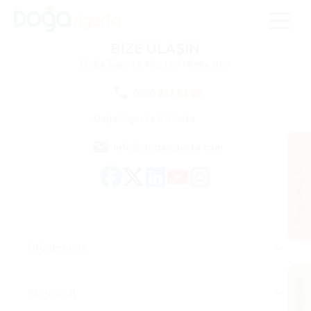
BİZE ULAŞIN
Doğa Sigorta
Müşteri Hizmetleri
0850
811 51 00
Doğa Sigorta
E-Posta
info@dogasigorta.com
Bilgi Talep Formu
Ürünlerimiz
Kurumsal