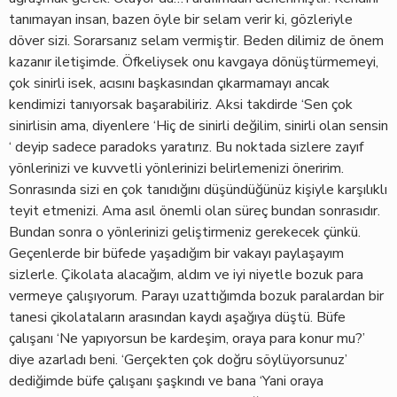
tanımayan insan, bazen öyle bir selam verir ki, gözleriyle
döver sizi. Sorarsanız selam vermiştir. Beden dilimiz de önem
kazanır iletişimde. Öfkeliysek onu kavgaya dönüştürmemeyi,
çok sinirli isek, acısını başkasından çıkarmamayı ancak
kendimizi tanıyorsak başarabiliriz. Aksi takdirde ‘Sen çok
sinirlisin ama, diyenlere ‘Hiç de sinirli değilim, sinirli olan sensin
‘ deyip sadece paradoks yaratırız. Bu noktada sizlere zayıf
yönlerinizi ve kuvvetli yönlerinizi belirlemenizi öneririm.
Sonrasında sizi en çok tanıdığını düşündüğünüz kişiyle karşılıklı
teyit etmenizi. Ama asıl önemli olan süreç bundan sonrasıdır.
Bundan sonra o yönlerinizi geliştirmeniz gerekecek çünkü.
Geçenlerde bir büfede yaşadığım bir vakayı paylaşayım
sizlerle. Çikolata alacağım, aldım ve iyi niyetle bozuk para
vermeye çalışıyorum. Parayı uzattığımda bozuk paralardan bir
tanesi çikolataların arasından kaydı aşağıya düştü. Büfe
çalışanı ‘Ne yapıyorsun be kardeşim, oraya para konur mu?’
diye azarladı beni. ‘Gerçekten çok doğru söylüyorsunuz’
dediğimde büfe çalışanı şaşkındı ve bana ‘Yani oraya