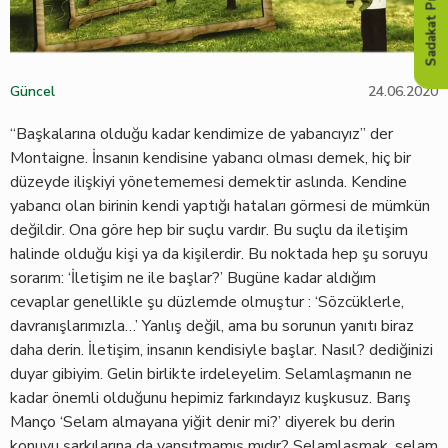
Sadakat Programı
Güncel
24.06.2020
“Başkalarına olduğu kadar kendimize de yabancıyız” der
Montaigne. İnsanın kendisine yabancı olması demek, hiç bir
düzeyde ilişkiyi yönetememesi demektir aslında. Kendine
yabancı olan birinin kendi yaptığı hataları görmesi de mümkün
değildir. Ona göre hep bir suçlu vardır. Bu suçlu da iletişim
halinde olduğu kişi ya da kişilerdir. Bu noktada hep şu soruyu
sorarım: ‘İletişim ne ile başlar?’ Bugüne kadar aldığım
cevaplar genellikle şu düzlemde olmuştur : ‘Sözcüklerle,
davranışlarımızla…’ Yanlış değil, ama bu sorunun yanıtı biraz
daha derin. İletişim, insanın kendisiyle başlar. Nasıl? dediğinizi
duyar gibiyim. Gelin birlikte irdeleyelim. Selamlaşmanın ne
kadar önemli olduğunu hepimiz farkındayız kuşkusuz. Barış
Manço ‘Selam almayana yiğit denir mi?’ diyerek bu derin
konuyu şarkılarına da yansıtmamış mıdır? Selamlaşmak, selam