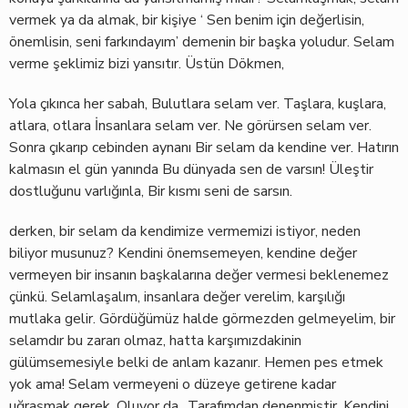
vermek ya da almak, bir kişiye ‘ Sen benim için değerlisin,
önemlisin, seni farkındayım’ demenin bir başka yoludur. Selam
verme şeklimiz bizi yansıtır. Üstün Dökmen,
Yola çıkınca her sabah,
Bulutlara selam ver.
Taşlara, kuşlara,
atlara, otlara
İnsanlara selam ver.
Ne görürsen selam ver.
Sonra çıkarıp cebinden aynanı
Bir selam da kendine ver.
Hatırın
kalmasın el gün yanında
Bu dünyada sen de varsın!
Üleştir
dostluğunu varlığınla,
Bir kısmı seni de sarsın.
derken, bir selam da kendimize vermemizi istiyor, neden
biliyor musunuz? Kendini önemsemeyen, kendine değer
vermeyen bir insanın başkalarına değer vermesi beklenemez
çünkü. Selamlaşalım, insanlara değer verelim, karşılığı
mutlaka gelir. Gördüğümüz halde görmezden gelmeyelim, bir
selamdır bu zararı olmaz, hatta karşımızdakinin
gülümsemesiyle belki de anlam kazanır. Hemen pes etmek
yok ama! Selam vermeyeni o düzeye getirene kadar
uğraşmak gerek. Oluyor da…Tarafımdan denenmiştir. Kendini